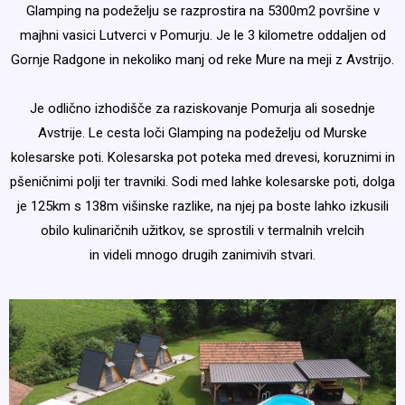
Glamping na podeželju se razprostira na 5300m2 površine v
majhni vasici Lutverci v Pomurju. Je le 3 kilometre oddaljen od
Gornje Radgone in nekoliko manj od reke Mure na meji z Avstrijo.
Je odlično izhodišče za raziskovanje Pomurja ali sosednje
Avstrije. Le cesta loči Glamping na podeželju od Murske
kolesarske poti. Kolesarska pot poteka med drevesi, koruznimi in
pšeničnimi polji ter travniki. Sodi med lahke kolesarske poti, dolga
je 125km s 138m višinske razlike, na njej pa boste lahko izkusili
obilo kulinaričnih užitkov, se sprostili v termalnih vrelcih
in videli mnogo drugih zanimivih stvari.